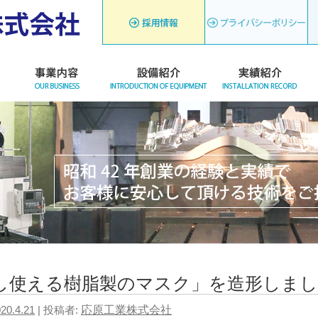
し使える樹脂製のマスク」を造形しま
20.4.21
投稿者:
応原工業株式会社
|