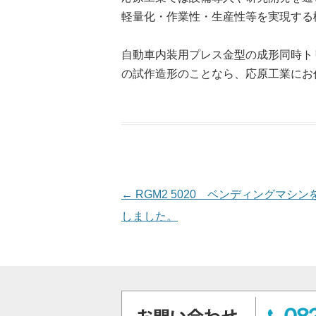
軽量化・作業性・生産性等を実現する
自動車内装用プレス金型の成形同時ト
の試作造形のことなら、応原工業にお
投稿ナビゲーション
←
RGM2 5020 ベンディングマシン
しました。